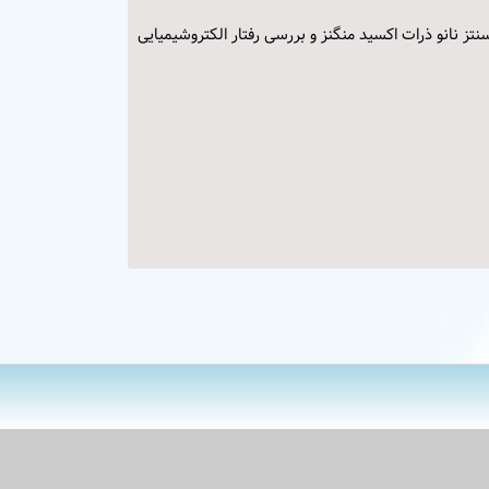
Electrochemical Syntesis and Characterization of nano_MnO2 modified glassy carbon و الکتروسنتز نانو ذرات اکسید منگنز و بررسی رفتار الکتروشیمیایی