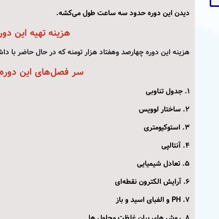
دیدن این دوره حدود سه ساعت طول می‌کشه.
هزینه تهیه این دور
هزینه این دوره چهارصد وهفتاد هزار تومنه که در حال حاضر با
داشت
سر فصل‌های این دوره 
1. جدول تناوبی
2. ساختار لوویس
3. استوکیومتری
4. آنتالپی
5. تعادل شیمیایی
6. آرایش الکترون نقطه‌ای
7. PH و الفبای اسید و باز
8. روش های بیان غلظت محلول ها