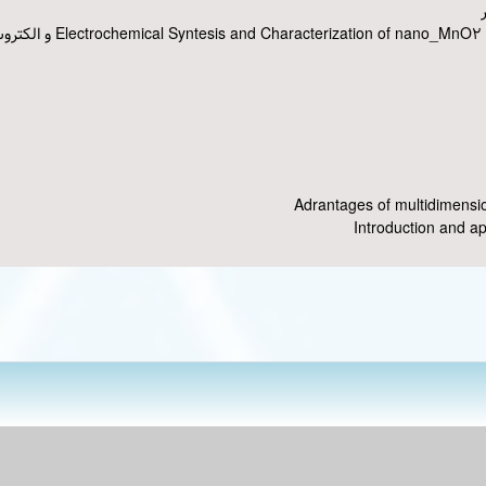
ر
مولف مقالات:  electroll