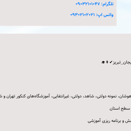
تلگرام: 09032101047
واتس اپ: 09302102021
جان_تبریز
✔👩‍🎓
 سطح استان
هش و برنامه ریزی آموزشی