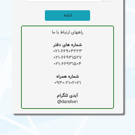
ادامه
راههای ارتباط با ما
شماره های دفتر
021-66903223
021-66931527
021-66931504
شماره همراه
0930-2102021
آیدی تلگرام
darslive1@