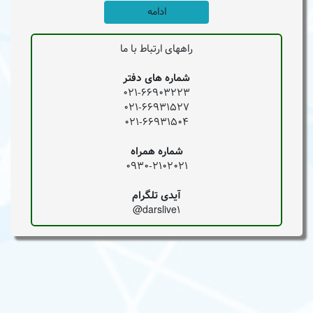
ادامه
راههای ارتباط با ما
شماره های دفتر
021-66903223
021-66931527
021-66931504
شماره همراه
0930-2102021
آیدی تلگرام
darslive1@