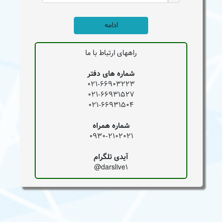
ادامه
راههای ارتباط با ما
شماره های دفتر
021-66903223
021-66931527
021-66931504
شماره همراه
0930-2102021
آیدی تلگرام
darslive1@