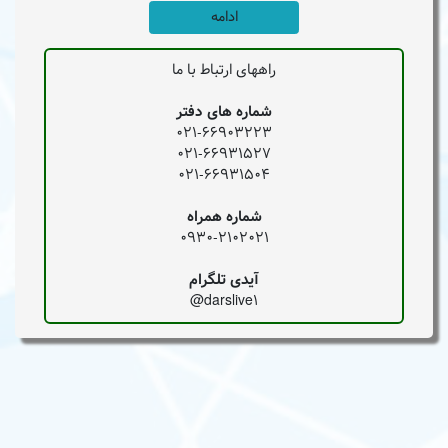
ادامه
راههای ارتباط با ما
شماره های دفتر
021-66903223
021-66931527
021-66931504
شماره همراه
0930-2102021
آیدی تلگرام
darslive1@