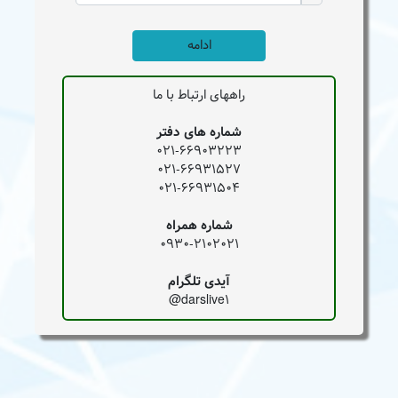
ادامه
راههای ارتباط با ما
شماره های دفتر
021-66903223
021-66931527
021-66931504
شماره همراه
0930-2102021
آیدی تلگرام
darslive1@